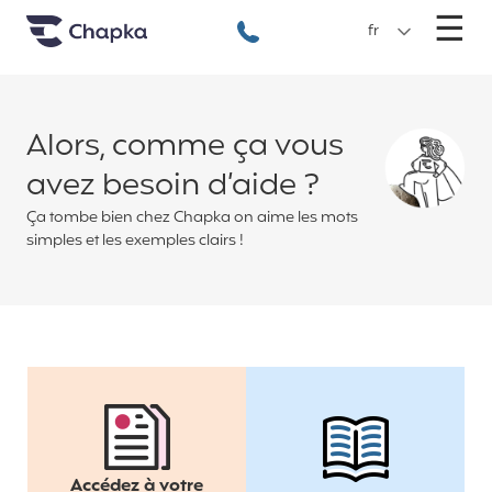
Chapka Assurances Voyages
Aller directement au contenu
M
☰
+33 1 74 85 50 50
fr
Alors, comme ça vous
avez besoin d’aide ?
Ça tombe bien chez Chapka on aime les mots
simples et les exemples clairs !
Accédez à votre