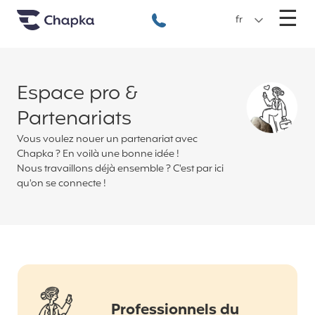
Chapka Assurances Voyages
Aller directement au contenu
M
☰
+33 1 74 85 50 50
fr
Espace pro &
Partenariats
Vous voulez nouer un partenariat avec
Chapka ? En voilà une bonne idée !
Nous travaillons déjà ensemble ? C'est par ici
qu'on se connecte !
Professionnels du