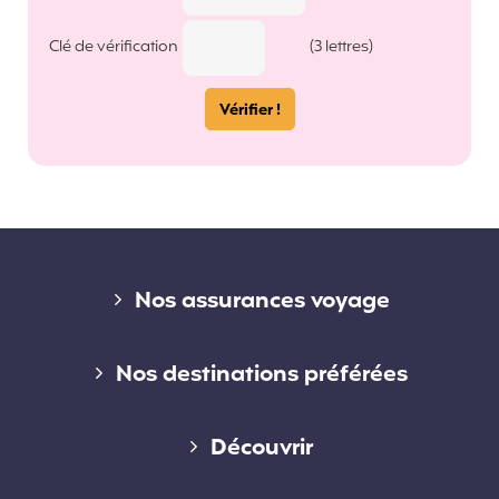
Clé de vérification
(3 lettres)
Liens divers
Nos assurances voyage
Assurance voyage courte durée
Nos destinations préférées
Assurance voyage longue durée
Assurance voyage en Australie
Découvrir
Assurance voyage annuelle
Assurance voyage au Canada