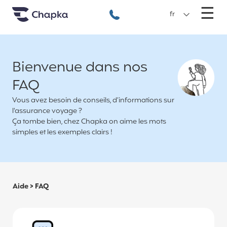
Chapka Assurances Voyages
Aller directement au contenu
M
☰
+33 1 74 85 50 50
fr
Bienvenue dans nos
FAQ
Vous avez besoin de conseils, d’informations sur
l'assurance voyage ?
Ça tombe bien, chez Chapka on aime les mots
simples et les exemples clairs !
Aide
>
FAQ