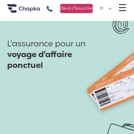
Chapka Assurances Voyages
Aller directement au contenu
M
☰
+33 1 74 85 50 50
Devis / Souscrire
fr
L'assurance pour un
voyage d'affaire
ponctuel