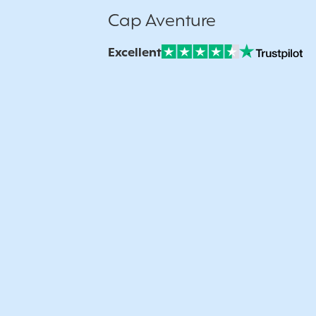
Cap Aventure
Excellent
Note sur Avis vérifiés :