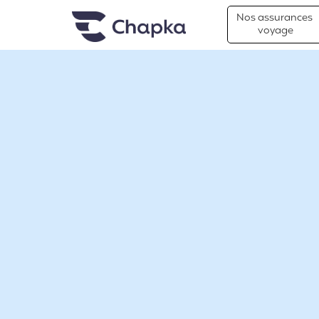
Chapka Assurances Voyages
Aller directement au contenu
Nos assurances
voyage