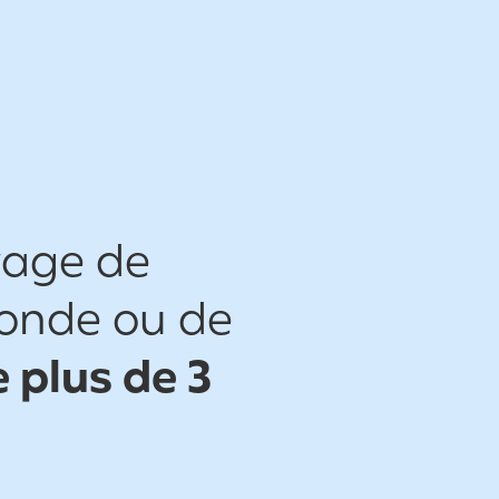
yage de
monde ou de
 plus de 3