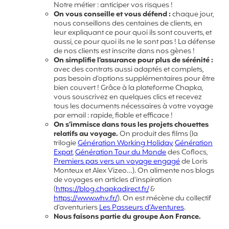
Notre métier : anticiper vos risques !
On vous conseille et vous défend :
chaque jour,
nous conseillons des centaines de clients, en
leur expliquant ce pour quoi ils sont couverts, et
aussi, ce pour quoi ils ne le sont pas ! La défense
de nos clients est inscrite dans nos gènes !
On simplifie l’assurance pour plus de sérénité :
avec des contrats aussi adaptés et complets,
pas besoin d’options supplémentaires pour être
bien couvert ! Grâce à la plateforme Chapka,
vous souscrivez en quelques clics et recevez
tous les documents nécessaires à votre voyage
par email : rapide, fiable et efficace !
On s’immisce dans tous les projets chouettes
relatifs au voyage.
On produit des films (la
trilogie
Génération Working Holiday
,
Génération
Expat
,
Génération Tour du Monde
des Coflocs,
Premiers pas vers un voyage engagé
de Loris
Monteux et Alex Vizeo…). On alimente nos blogs
de voyages en articles d'inspiration
(
https://blog.chapkadirect.fr/
&
https://www.whv.fr/
). On est mécène du collectif
d’aventuriers
Les Passeurs d’Aventures
.
Nous faisons partie du groupe Aon France.