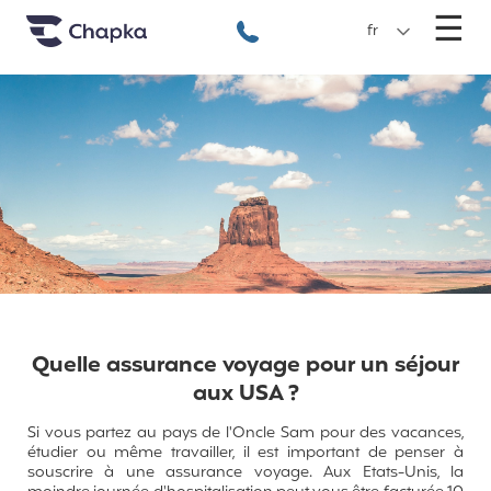
Chapka Assurances Voyages
Aller directement au contenu
M
☰
+33 1 74 85 50 50
fr
Quelle assurance voyage pour un séjour
aux USA ?
Si vous partez au pays de l'Oncle Sam pour des vacances,
étudier ou même travailler, il est important de penser à
souscrire à une assurance voyage. Aux Etats-Unis, la