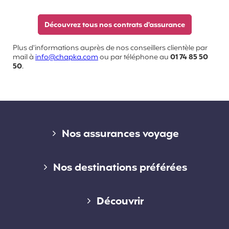
Découvrez tous nos contrats d'assurance
Plus d'informations auprès de nos conseillers clientèle par
mail à
info@chapka.com
ou par téléphone au
01 74 85 50
50
.
Liens divers
Nos assurances voyage
Assurance voyage courte durée
Nos destinations préférées
Assurance voyage longue durée
Assurance voyage en Australie
Découvrir
Assurance voyage annuelle
Assurance voyage au Canada
Qui sommes-nous ?