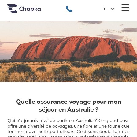
Chapka Assurances Voyages
Aller directement au contenu
M
☰
+33 1 74 85 50 50
fr
Quelle assurance voyage pour mon
séjour en Australie ?
Qui n'a jamais rêvé de partir en Australie ? Ce grand pays
offre une diversité de paysages, une flore et une faune que
l'on ne trouve nulle part ailleurs. C'est sans doute l'un des