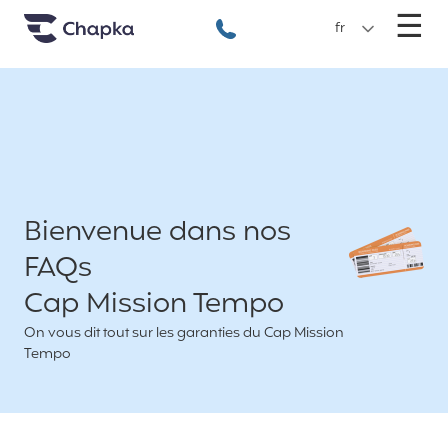
Chapka Assurances Voyages
Aller directement au contenu
M
☰
+33 1 74 85 50 50
fr
Bienvenue dans nos
FAQs
Cap Mission Tempo
On vous dit tout sur les garanties du Cap Mission
Tempo