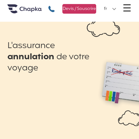
Chapka Assurances Voyages
Aller directement au contenu
M
☰
+33 1 74 85 50 50
Devis / Souscrire
fr
L'assurance
annulation
de votre
voyage