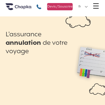
Chapka Assurances Voyages
Aller directement au contenu
M
☰
+33 1 74 85 50 50
Devis / Souscrire
fr
L'assurance
annulation
de votre
voyage