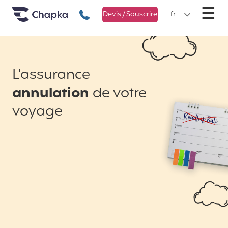
Chapka Assurances Voyages
Aller directement au contenu
M
☰
+33 1 74 85 50 50
Devis / Souscrire
fr
L'assurance
annulation
de votre
voyage