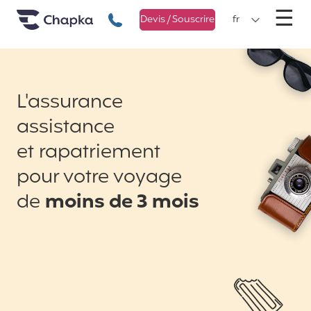
Chapka Assurances Voyages
Aller directement au contenu
M
☰
+33 1 74 85 50 50
Devis / Souscrire
fr
L'assurance
assistance
et rapatriement
pour votre voyage
de
moins de 3 mois