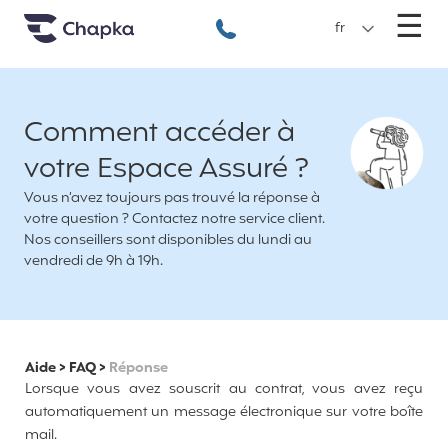
Chapka Assurances Voyages
Aller directement au contenu
M
☰
+33 1 74 85 50 50
fr
Comment accéder à
votre Espace Assuré ?
Vous n’avez toujours pas trouvé la réponse à
votre question ? Contactez notre service client.
Nos conseillers sont disponibles du lundi au
vendredi de 9h à 19h.
Aide
>
FAQ
>
Réponse
Lorsque vous avez souscrit au contrat, vous avez reçu
automatiquement un message électronique sur votre boîte
mail.