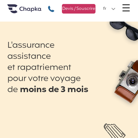
Chapka Assurances Voyages
Aller directement au contenu
M
☰
+33 1 74 85 50 50
Devis / Souscrire
fr
L'assurance
assistance
et rapatriement
pour votre voyage
de
moins de 3 mois