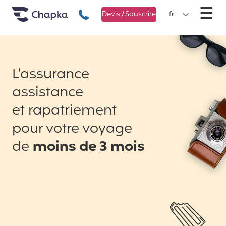
Chapka Assurances Voyages
Aller directement au contenu
M
☰
+33 1 74 85 50 50
Devis / Souscrire
fr
L'assurance
assistance
et rapatriement
pour votre voyage
de
moins de 3 mois