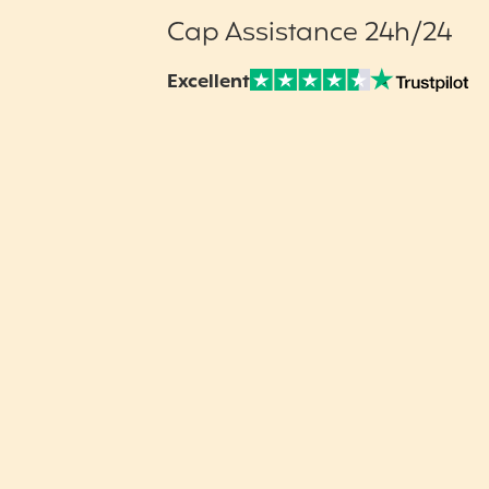
Cap Assistance 24h/24
Excellent
Note sur Avis vérifiés :