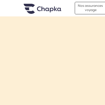
Chapka Assurances Voyages
Aller directement au contenu
Nos assurances
voyage