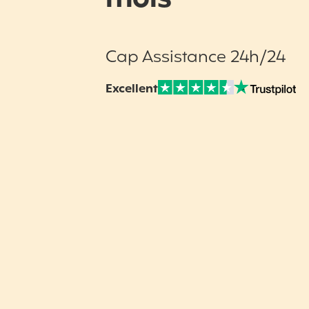
Cap Assistance 24h/24
Excellent
Note sur Avis vérifiés :