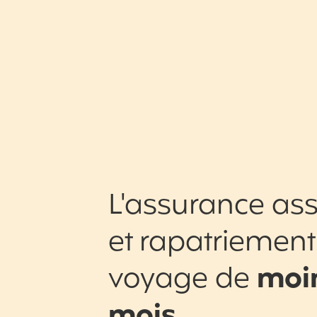
L'assurance ass
et rapatriement
voyage de
moin
mois