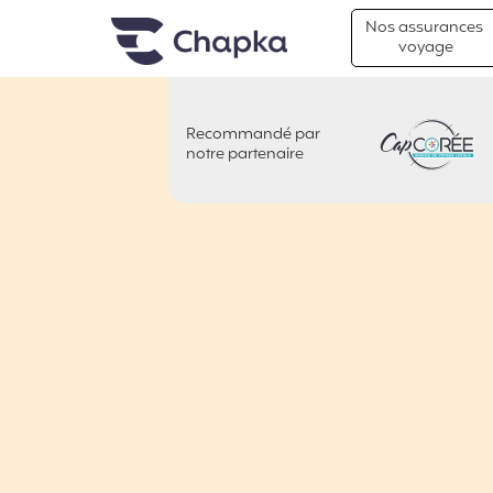
Chapka Assurances Voyages
Aller directement au contenu
Nos assurances
voyage
Recommandé par
CAP COREE
notre partenaire