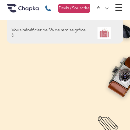
Chapka Assurances Voyages
Aller directement au contenu
M
☰
+33 1 74 85 50 50
Devis / Souscrire
fr
Vous bénéficiez de 5% de remise grâce
NOS CURIEUX VOYAGEURS
à