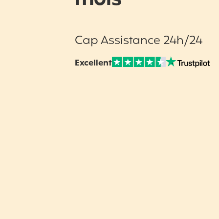
Cap Assistance 24h/24
Excellent
Note sur Avis vérifiés :