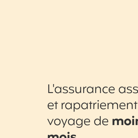
L'assurance ass
et rapatriement
voyage de
moin
mois