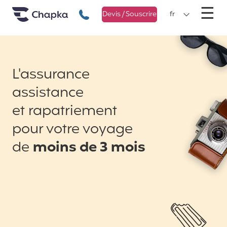
Chapka Assurances Voyages
Aller directement au contenu
M
☰
+33 1 74 85 50 50
Devis / Souscrire
fr
L'assurance
assistance
et rapatriement
pour votre voyage
de
moins de 3 mois