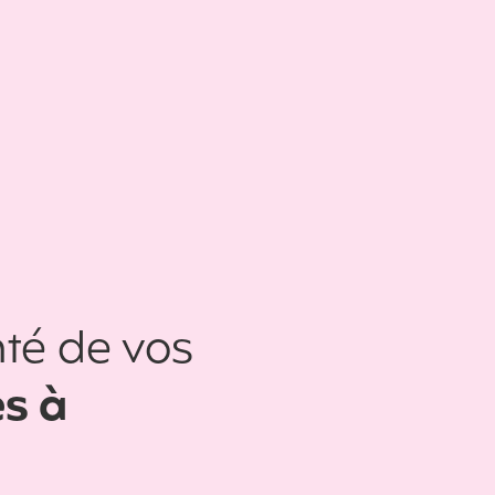
té de vos
es à