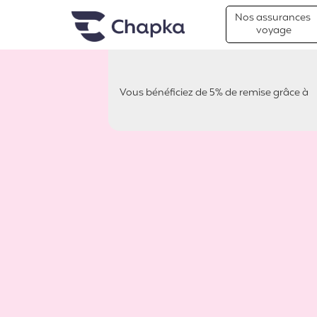
Chapka Assurances Voyages
Aller directement au contenu
Nos assurances
voyage
Vous bénéficiez de 5% de remise grâce à
Océanie pour les Zéros