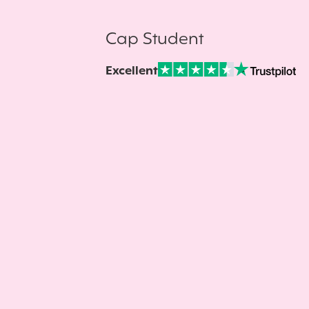
Cap Student
Excellent
Note sur Avis vérifiés :