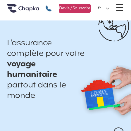
Chapka Assurances Voyages
Aller directement au contenu
M
☰
+33 1 74 85 50 50
Devis / Souscrire
fr
L'assurance
complète pour votre
voyage
humanitaire
partout dans le
monde