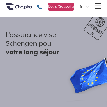
Chapka Assurances Voyages
Aller directement au contenu
M
☰
+33 1 74 85 50 50
Devis / Souscrire
fr
L'assurance visa
Schengen pour
votre long séjour
.