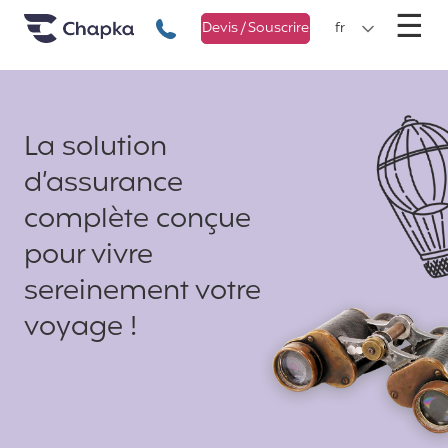
Chapka Assurances Voyages
Aller directement au contenu
M
☰
+33 1 74 85 50 50
Devis / Souscrire
fr
La solution
d’assurance
complète conçue
pour vivre
sereinement votre
voyage !