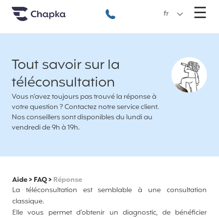
Chapka Assurances Voyages
Aller directement au contenu
M
☰
+33 1 74 85 50 50
fr
Tout savoir sur la
téléconsultation
Vous n’avez toujours pas trouvé la réponse à
votre question ? Contactez notre service client.
Nos conseillers sont disponibles du lundi au
vendredi de 9h à 19h.
Aide
>
FAQ
>
Réponse
La téléconsultation est semblable à une consultation
classique.
Elle vous permet d’obtenir un diagnostic, de bénéficier