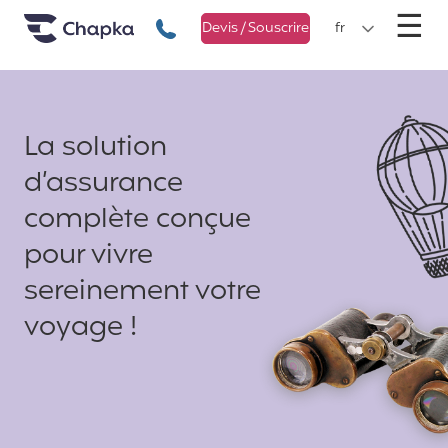
Chapka Assurances Voyages
Aller directement au contenu
M
☰
+33 1 74 85 50 50
Devis / Souscrire
fr
La solution
d’assurance
complète conçue
pour vivre
sereinement votre
voyage !