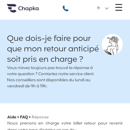
Chapka Assurances Voyages
Aller directement au contenu
M
☰
+33 1 74 85 50 50
fr
Que dois-je faire pour
que mon retour anticipé
soit pris en charge ?
Vous n’avez toujours pas trouvé la réponse à
votre question ? Contactez notre service client.
Nos conseillers sont disponibles du lundi au
vendredi de 9h à 19h.
Aide
>
FAQ
>
Réponse
Nous prenons en charge votre billet retour pour revenir