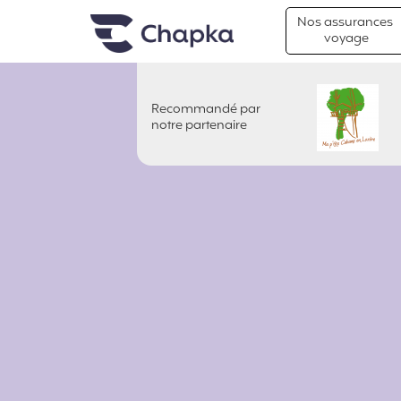
Chapka Assurances Voyages
Aller directement au contenu
Nos assurances
voyage
Recommandé par
MA P'TITE CABANE EN LOZERE
notre partenaire