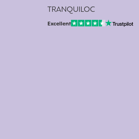
TRANQUILOC
Excellent
Note sur Avis vérifiés :