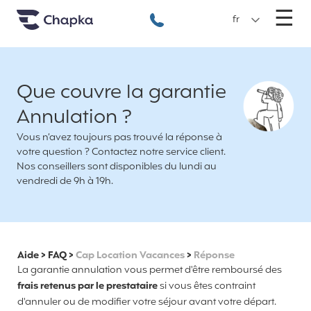
Chapka Assurances Voyages
Aller directement au contenu
M
☰
+33 1 74 85 50 50
fr
Que couvre la garantie
Annulation ?
Vous n’avez toujours pas trouvé la réponse à
votre question ? Contactez notre service client.
Nos conseillers sont disponibles du lundi au
vendredi de 9h à 19h.
Aide
>
FAQ
>
Cap Location Vacances
>
Réponse
La garantie annulation vous permet d'être remboursé des
frais retenus par le prestataire
si vous êtes contraint
d'annuler ou de modifier votre séjour avant votre départ.