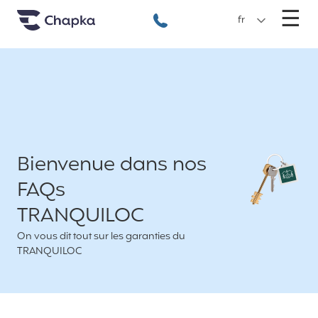
Chapka Assurances Voyages
Aller directement au contenu
M
☰
+33 1 74 85 50 50
fr
Bienvenue dans nos
FAQs
TRANQUILOC
On vous dit tout sur les garanties du
TRANQUILOC