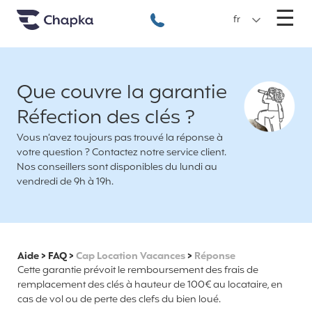
Chapka Assurances Voyages
Aller directement au contenu
M
☰
+33 1 74 85 50 50
fr
Que couvre la garantie
Réfection des clés ?
Vous n’avez toujours pas trouvé la réponse à
votre question ? Contactez notre service client.
Nos conseillers sont disponibles du lundi au
vendredi de 9h à 19h.
Aide
>
FAQ
>
Cap Location Vacances
>
Réponse
Cette garantie prévoit le remboursement des frais de
remplacement des clés à hauteur de 100€ au locataire, en
cas de vol ou de perte des clefs du bien loué.