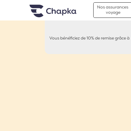
Chapka Assurances Voyages
Aller directement au contenu
Nos assurances
voyage
Vous bénéficiez de 10% de remise grâce à
BLONDIE BABY