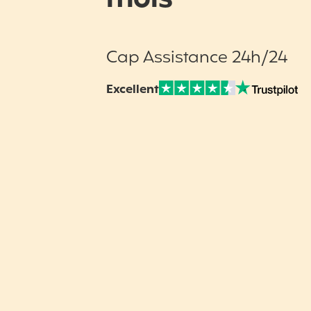
Cap Assistance 24h/24
Excellent
Note sur Avis vérifiés :