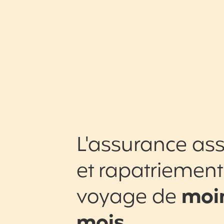
L'assurance ass
et rapatriement
voyage de
moin
mois