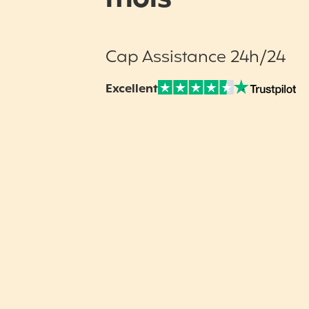
Cap Assistance 24h/24
Excellent
Note sur Avis vérifiés :