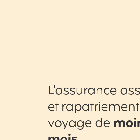
L'assurance ass
et rapatriement
voyage de
moin
mois