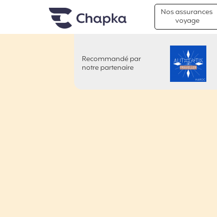
Chapka Assurances Voyages
Aller directement au contenu
Nos assurances
voyage
Recommandé par
AUTHENTIK TRIP
notre partenaire