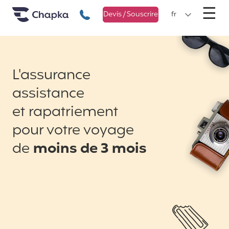
Chapka Assurances Voyages
Aller directement au contenu
M
☰
+33 1 74 85 50 50
Devis / Souscrire
fr
L'assurance
assistance
et rapatriement
pour votre voyage
de
moins de 3 mois