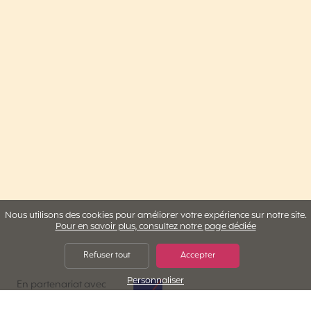
Nous utilisons des cookies pour améliorer votre expérience sur notre site.
Pour en savoir plus, consultez notre page dédiée
Refuser tout
Accepter
Personnaliser
AXA Assistance
En partenariat avec