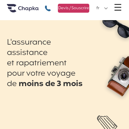
Chapka Assurances Voyages
Aller directement au contenu
M
☰
+33 1 74 85 50 50
Devis / Souscrire
fr
L'assurance
assistance
et rapatriement
pour votre voyage
de
moins de 3 mois