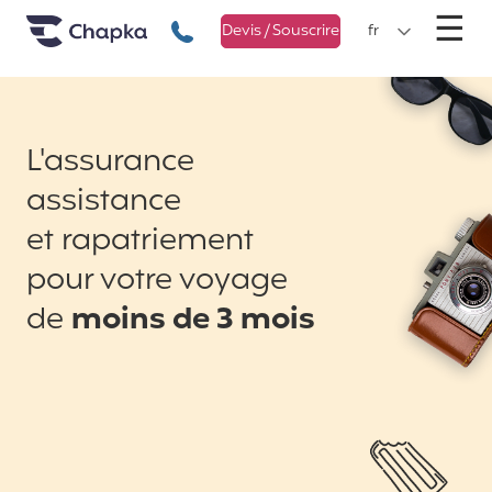
Chapka Assurances Voyages
Aller directement au contenu
M
☰
+33 1 74 85 50 50
Devis / Souscrire
fr
L'assurance
assistance
et rapatriement
pour votre voyage
de
moins de 3 mois