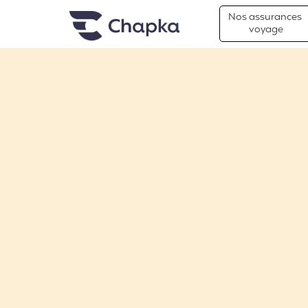
Chapka Assurances Voyages
Aller directement au contenu
Nos assurances
voyage