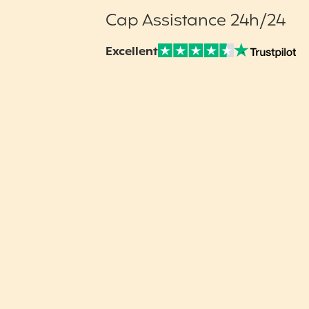
Cap Assistance 24h/24
Excellent
Note sur Avis vérifiés :