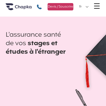
Chapka Assurances Voyages
Aller directement au contenu
M
☰
+33 1 74 85 50 50
Devis / Souscrire
fr
L'assurance santé
de vos
stages et
études à l'étranger