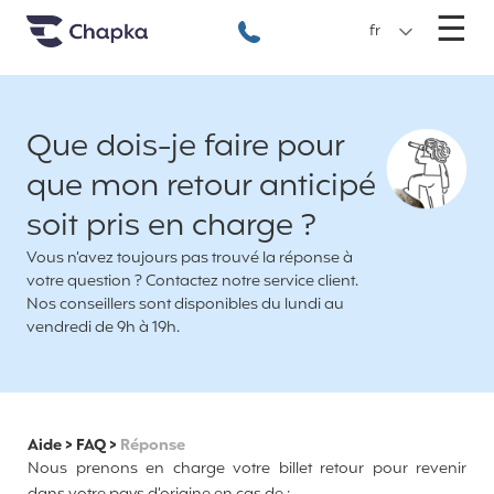
Chapka Assurances Voyages
Aller directement au contenu
M
☰
+33 1 74 85 50 50
fr
Que dois-je faire pour
que mon retour anticipé
soit pris en charge ?
Vous n’avez toujours pas trouvé la réponse à
votre question ? Contactez notre service client.
Nos conseillers sont disponibles du lundi au
vendredi de 9h à 19h.
Aide
>
FAQ
>
Réponse
Nous prenons en charge votre billet retour pour revenir