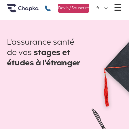
Chapka Assurances Voyages
Aller directement au contenu
M
☰
+33 1 74 85 50 50
Devis / Souscrire
fr
L'assurance santé
de vos
stages et
études à l'étranger