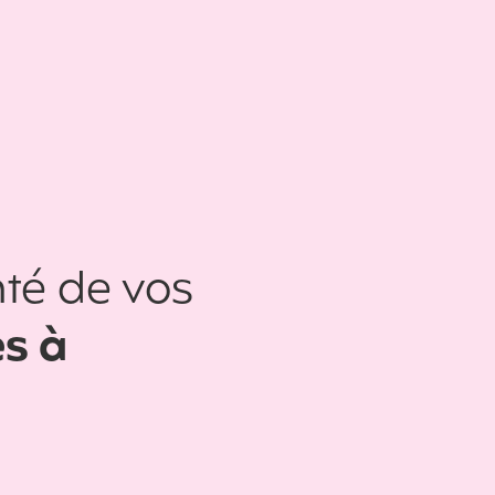
té de vos
es à