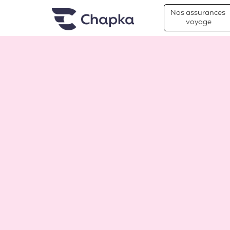
Chapka Assurances Voyages
Aller directement au contenu
Nos assurances
voyage