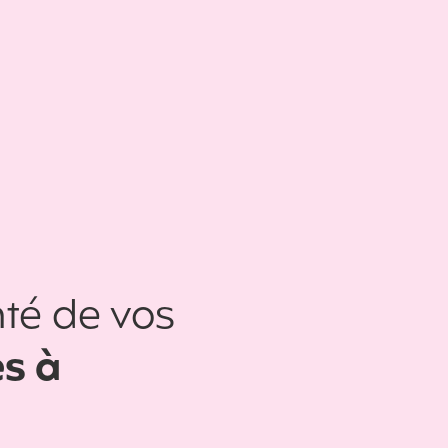
té de vos
es à