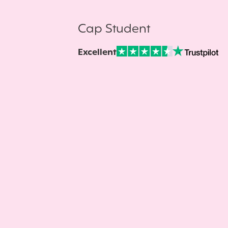
Cap Student
Excellent
Note sur Avis vérifiés :