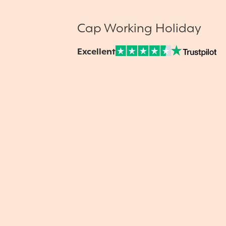
Cap Working Holiday
Excellent
Note sur Avis vérifiés :