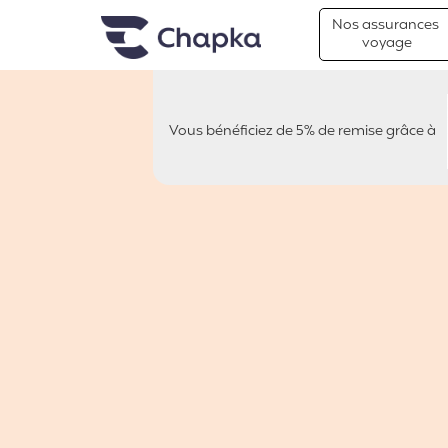
Chapka Assurances Voyages
Aller directement au contenu
Nos assurances
voyage
Vous bénéficiez de 5% de remise grâce à
TRAVAILLER EN AUSTRALIE