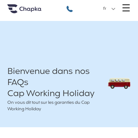
Chapka Assurances Voyages
Aller directement au contenu
M
☰
+33 1 74 85 50 50
fr
Bienvenue dans nos
FAQs
Cap Working Holiday
On vous dit tout sur les garanties du Cap
Working Holiday