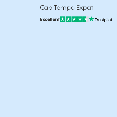
Cap Tempo Expat
Excellent
Note sur Avis vérifiés :