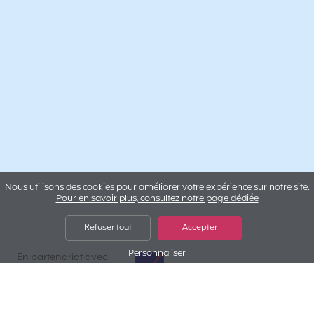
Nous utilisons des cookies pour améliorer votre expérience sur notre site.
Pour en savoir plus, consultez notre page dédiée
Refuser tout
Accepter
Personnaliser
AXA Assistance
En partenariat avec