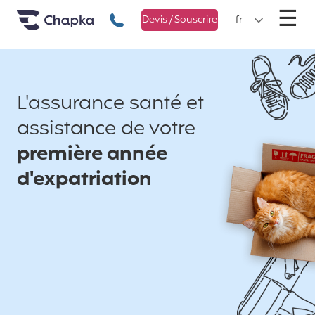
Chapka Assurances Voyages
Aller directement au contenu
M
☰
+33 1 74 85 50 50
Devis / Souscrire
fr
L'assurance santé et
assistance de votre
première année
d'expatriation