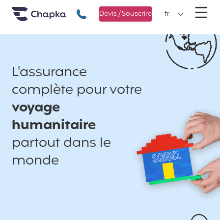
Chapka Assurances Voyages
Aller directement au contenu
M
☰
+33 1 74 85 50 50
Devis / Souscrire
fr
L'assurance
complète pour votre
voyage
humanitaire
partout dans le
monde