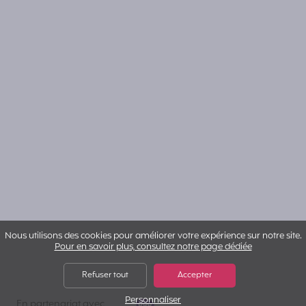
Nous utilisons des cookies pour améliorer votre expérience sur notre site.
Pour en savoir plus, consultez notre page dédiée
Refuser tout
Accepter
Personnaliser
VYV IA
En partenariat avec