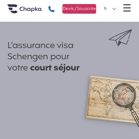
Chapka Assurances Voyages
Aller directement au contenu
M
☰
+33 1 74 85 50 50
Devis / Souscrire
fr
L'assurance visa
Schengen pour
votre
court séjour